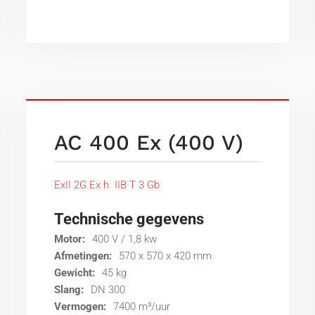
AC 400 Ex (400 V)
ExII 2G Ex h IIB T 3 Gb
Technische gegevens
Motor:
400 V / 1,8 kw
Afmetingen:
570 x 570 x 420 mm
Gewicht:
45 kg
Slang:
DN 300
Vermogen:
7400 m³/uur