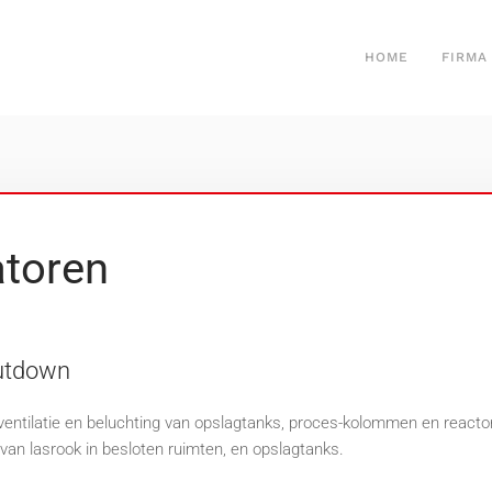
HOME
FIRMA
atoren
hutdown
e ventilatie en beluchting van opslagtanks, proces-kolommen en reacto
 van lasrook in besloten ruimten, en opslagtanks.