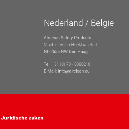
Nederland / Belgie
Airclean Safety Products
Machiel Vrijen Hoeklaan 450
NL-2555 NW Den Haag
Tel.
+31 (0) 70 - 8080218
E-Mail:
info@airclean.eu
Juridische zaken