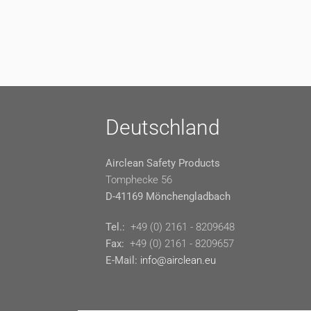
Deutschland
Airclean Safety Products
Tomphecke 56
D-41169 Mönchengladbach
Tel.:
+49 (0) 2161 - 8209648
Fax:
+49 (0) 2161 - 8209657
E-Mail:
info@airclean.eu