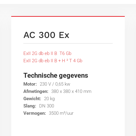
AC 300 Ex
ExII 2G db eb II B T6 Gb
ExII 2G db eb II B + H ² T 4 Gb
Technische gegevens
Motor:
230 V / 0,65 kw
Afmetingen:
380 x 380 x 410 mm
Gewicht:
20 kg
Slang:
DN 300
Vermogen:
3500 m³/uur